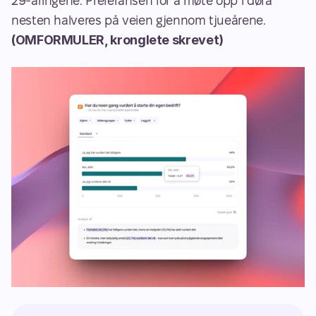
29-åringene. Preferansen for å møte opp i døra 
nesten halveres på veien gjennom tjueårene.
(OMFORMULER, kronglete skrevet)